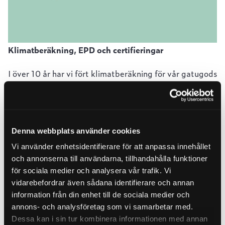
Klimatberäkning, EPD och certifieringar
I över 10 år har vi fört klimatberäkning för vår gatugods
enligt
Greenhouse Gas Protocol
tredje parts
leverantör. Allt vårt gatugods i segjärn är också
EPD-
deklarerat
.
Denna webbplats använder cookies
Läs mer
Vi använder enhetsidentifierare för att anpassa innehållet
och annonserna till användarna, tillhandahålla funktioner
för sociala medier och analysera vår trafik. Vi
vidarebefordrar även sådana identifierare och annan
information från din enhet till de sociala medier och
annons- och analysföretag som vi samarbetar med.
Dessa kan i sin tur kombinera informationen med annan