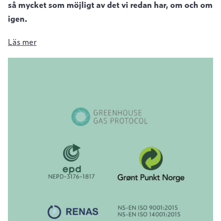
så mycket som möjligt av det vi redan har, om och om
igen.
Läs mer