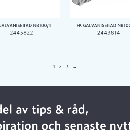
GALVANISERAD NB100/4
FK GALVANISERAD NB10
2443822
2443814
1
2
3
→
del av tips & råd,
piration och senaste nyt