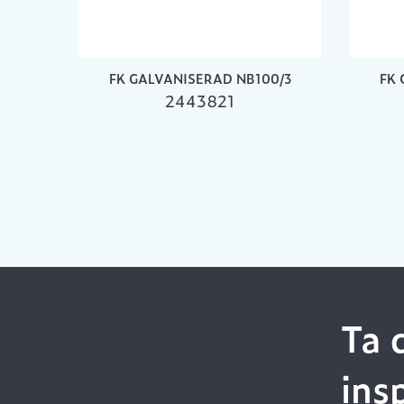
FK GALVANISERAD NB100/3
FK 
2443821
Ta 
ins