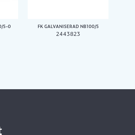
0/5-0
FK GALVANISERAD NB100/5
2443823
t