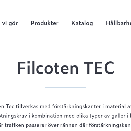
ten TEC
 vi gör
Produkter
Katalog
Hållbarh
Filcoten TEC
en Tec tillverkas med förstärkningskanter i material av
ningskrav i kombination med olika typer av galler i b
där trafiken passerar över rännan där förstärkningskant