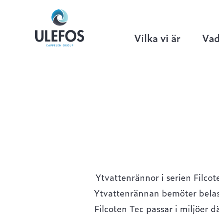
Ulefos
>
Hem
>
Linjeavvattning
>
Filco
Vilka vi är
Vad
Ytvattenrännor i serien Filcot
Ytvattenrännan bemöter belast
Filcoten Tec passar i miljöer 