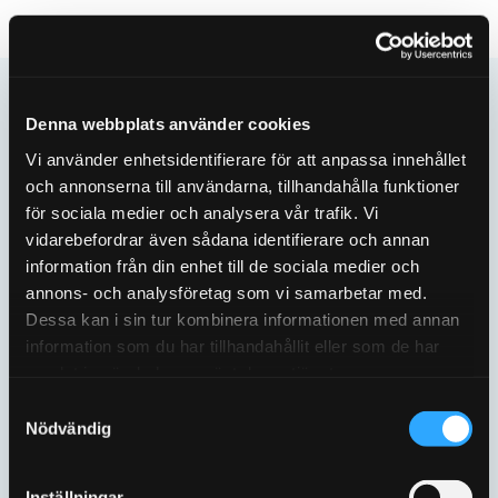
Integreras i ditt system
Denna webbplats använder cookies
Vi använder enhetsidentifierare för att anpassa innehållet
Våra lösningar fungerar med befintliga
och annonserna till användarna, tillhandahålla funktioner
gränssnitt oavsett leverantör. Vi levererar
för sociala medier och analysera vår trafik. Vi
API-lösningar för de flesta system, så att du
vidarebefordrar även sådana identifierare och annan
information från din enhet till de sociala medier och
enkelt kan komma igång och inte behöver
annons- och analysföretag som vi samarbetar med.
investera i nya system för övervakning och
Dessa kan i sin tur kombinera informationen med annan
analys.
information som du har tillhandahållit eller som de har
samlat in när du har använt deras tjänster.
Ger dig översikt över data
Samtyckesval
Nödvändig
Vi importerar den data du behöver och gör
Inställningar