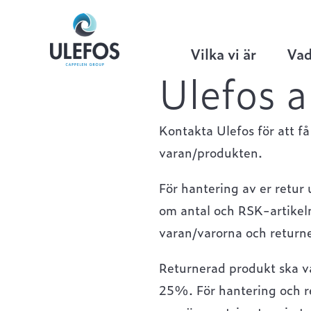
Ulefos
>
Hem
>
Returer
Vilka vi är
Vad
Ulefos a
Kontakta Ulefos för att f
varan/produkten.
För hantering av er retu
om antal och RSK-artikeln
varan/varorna och returner
Returnerad produkt ska va
25%. För hantering och re