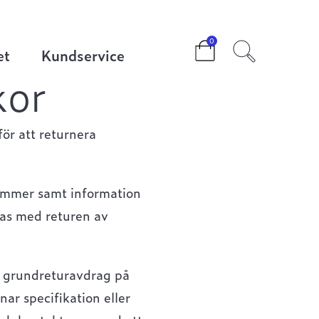
0
et
Kundservice
kor
ör att returnera
nummer samt information
ogas med returen av
tt grundreturavdrag på
ar specifikation eller