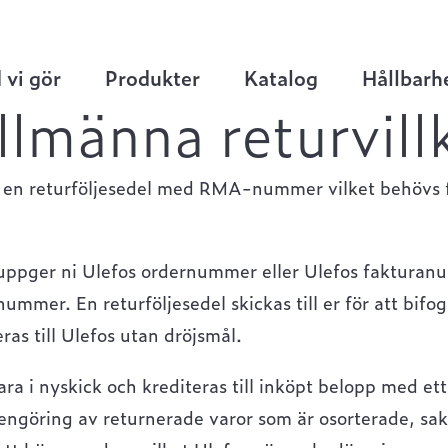
 vi gör
Produkter
Katalog
Hållbarh
llmänna returvill
å en returföljesedel med RMA-nummer vilket behövs f
r uppger ni Ulefos ordernummer eller Ulefos faktura
ummer. En returföljesedel skickas till er för att bif
as till Ulefos utan dröjsmål.
ra i nyskick och krediteras till inköpt belopp med e
ngöring av returnerade varor som är osorterade, sakn