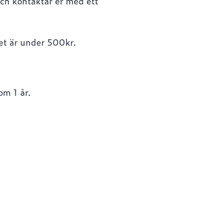
och kontaktar er med ett
det är under 500kr.
om 1 år.