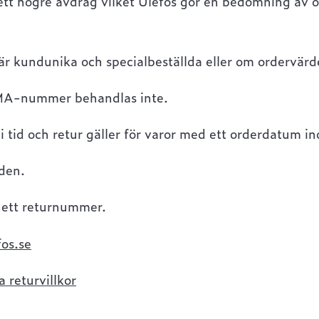
 ett högre avdrag vilket Ulefos gör en bedömning av 
e är kundunika och specialbeställda eller om ordervär
MA-nummer behandlas inte.
 tid och retur gäller för varor med ett orderdatum in
den.
r ett returnummer.
os.se
 returvillkor