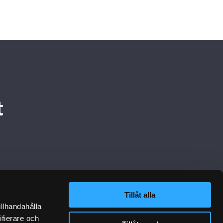
t
Tillåt alla
ikation
Följ Oss
illhandahålla
tion
ifierare och