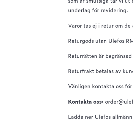
som är smutsiga tar vi ut
underlag för revidering.
Varor tas ej i retur om d
Returgods utan Ulefos R
Returrätten är begränsad i
Returfrakt betalas av kun
Vänligen kontakta oss fö
Kontakta oss:
order@ulef
Ladda ner Ulefos allmänna