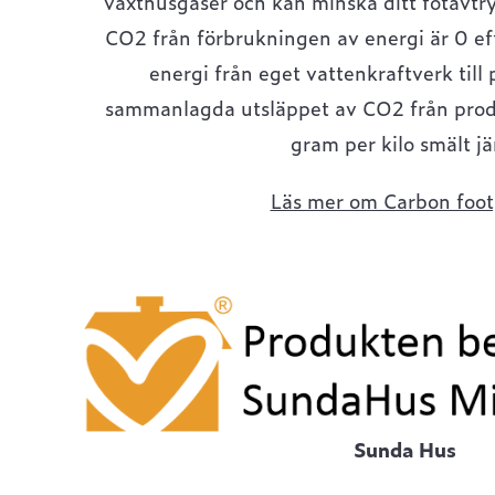
växthusgaser och kan minska ditt fotavtry
CO2 från förbrukningen av energi är 0 eft
energi från eget vattenkraftverk till
sammanlagda utsläppet av CO2 från prod
gram per kilo smält jä
Läs mer om Carbon foot
Sunda Hus