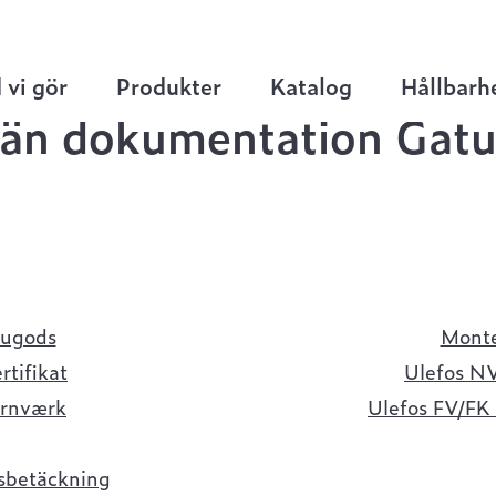
 vi gör
Produkter
Katalog
Hållbarh
än dokumentation Gat
tugods
Monte
tifikat
Ulefos NV
ernværk
Ulefos FV/FK 
sbetäckning