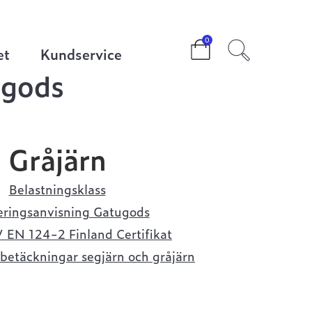
0
et
Kundservice
ugods
Gråjärn
Belastningsklass
ringsanvisning Gatugods
 EN 124-2 Finland Certifikat
betäckningar segjärn och gråjärn