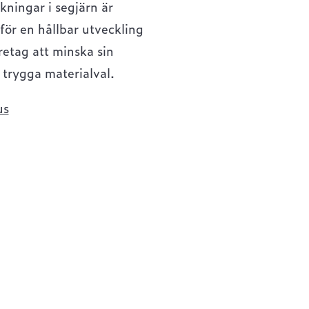
kningar i segjärn är
r en hållbar utveckling
retag att minska sin
a trygga materialval.
us