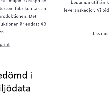
ck i miljön! Utsläpp av
bedömda utifrån ke
ersom fabriken tar sin
leveranskedjor. Vi bid
 produktionen. Det
uktionen är endast 48
rn.
Läs me
print