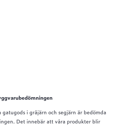
yggvarubedömningen
m gatugods i gråjärn och segjärn är bedömda
gen. Det innebär att våra produkter blir