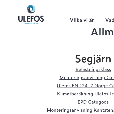
Ulefos
>
Hem
>
Gatugods
Vilka vi är
Vad
Allm
Segjärn
Belastningsklass
Monteringsanvisning Ga
Ulefos EN 124-2 Norge Cer
Klimatberäkning Ulefos J
EPD Gatugods
Monteringsanvisning Kantsten