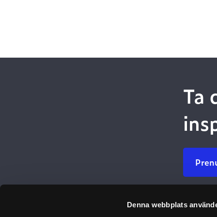
Ta 
ins
Pren
Denna webbplats använde
Ulefos