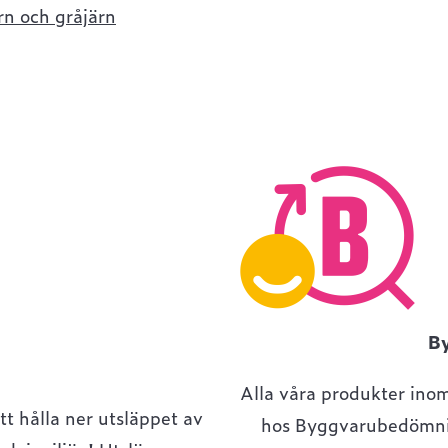
rn och gråjärn
B
Alla våra produkter ino
tt hålla ner utsläppet av
hos Byggvarubedömnin