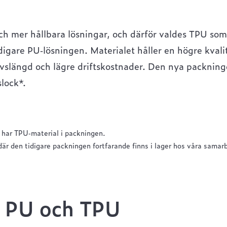
ch mer hållbara lösningar, och därför valdes TPU som
idigare PU‑lösningen. Materialet håller en högre kvali
 livslängd och lägre driftskostnader. Den nya packnin
lock*.
 har TPU‑material i packningen.
där den tidigare packningen fortfarande finns i lager hos våra samar
, PU och TPU