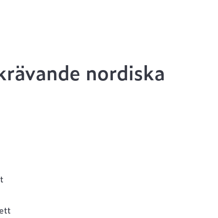
 krävande nordiska
t
ett