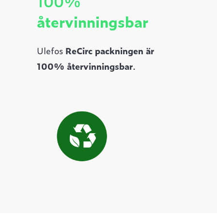
100%
återvinningsbar
Ulefos
ReCirc packningen
är
100%
återvinningsbar
.