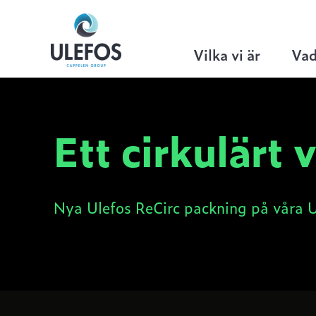
Ulefos
>
Hem
>
Ulefos ReCirc packning
Vilka vi är
Vad
Ett cirkulärt v
Nya Ulefos ReCirc packning på våra 