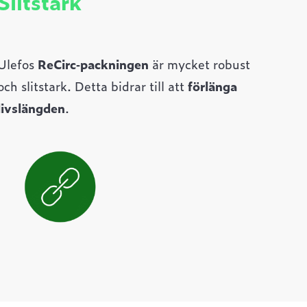
Slitstark
Ulefos
ReCirc‑packningen
är mycket robust
och slitstark. Detta bidrar till att
förlänga
livslängden
.