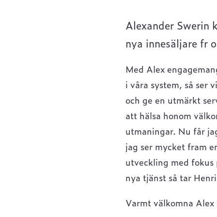
Alexander Swerin k
nya innesäljare fr 
Med Alex engagemang o
i våra system, så ser 
och ge en utmärkt serv
att hälsa honom välkom
utmaningar. Nu får jag
jag ser mycket fram em
utveckling med fokus 
nya tjänst så tar Henr
Varmt välkomna Alex oc