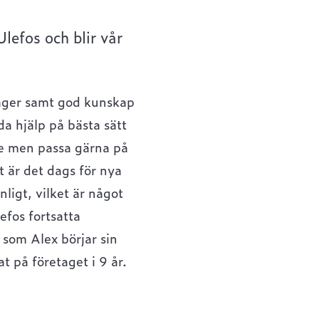
efos och blir vår
lager samt god kunskap
a hjälp på bästa sätt
are men passa gärna på
t är det dags för nya
ligt, vilket är något
efos fortsatta
som Alex börjar sin
t på företaget i 9 år.