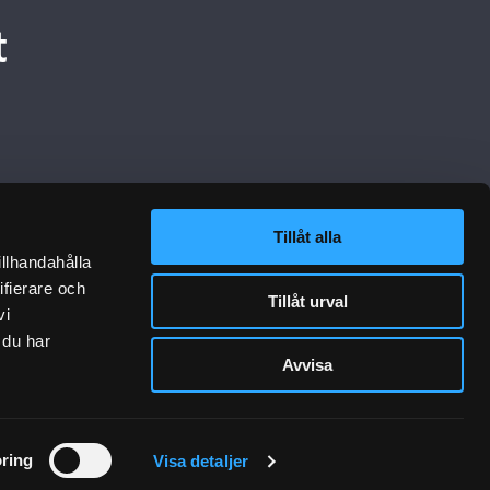
t
Tillåt alla
ikation
Följ Oss
illhandahålla
tion
ifierare och
Tillåt urval
Broschyrer
vi
 du har
 & Rådgivning
Avvisa
ojekt
ring
Visa detaljer