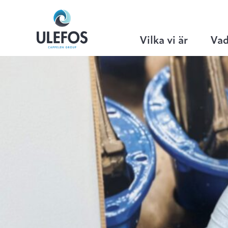
Ulefos
>
Hem
>
Aktuellt
>
Ulefos har ny
Vilka vi är
Vad