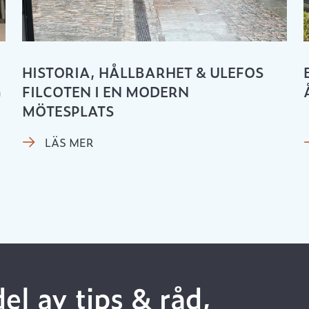
HISTORIA, HÅLLBARHET & ULEFOS
G
FILCOTEN I EN MODERN
MÖTESPLATS
LÄS MER
del av tips & råd,