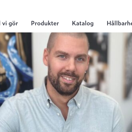
 innesäljare på plats
 vi gör
Produkter
Katalog
Hållbarh