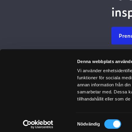
ins
Pren
Denna webbplats använde
Ulefos
Vi använder enhetsidentifie
Om oss
funktioner för sociala medi
Var vi finns
annan information från din
samarbetar med. Dessa kan
Våra värde
tillhandahållit eller som d
Historia
Samtyckesval
Nödvändig