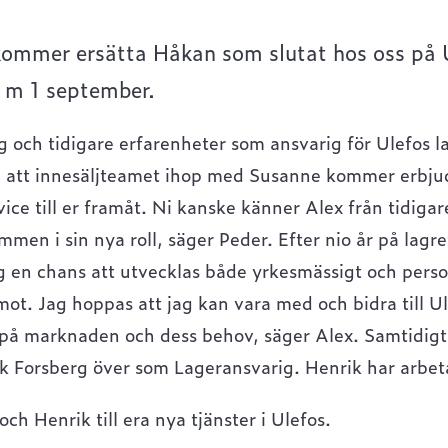
ommer ersätta Håkan som slutat hos oss på Ul
o m 1 september.
ch tidigare erfarenheter som ansvarig för Ulefos 
vi att innesäljteamet ihop med Susanne kommer erbjud
ice till er framåt. Ni kanske känner Alex från tidig
men i sin nya roll, säger Peder. Efter nio år på lagre
 en chans att utvecklas både yrkesmässigt och person
ot. Jag hoppas att jag kan vara med och bidra till Ul
på marknaden och dess behov, säger Alex. Samtidigt 
ik Forsberg över som Lageransvarig. Henrik har arbeta
h Henrik till era nya tjänster i Ulefos.