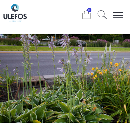
>
>
>
0
PRODUKTER FRÅN ULEFOS HÅLLER FÖR HÖGA KLIMAT-
OCH HÅLLBARHETSKRAV