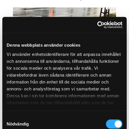
Denna webbplats använder cookies
Vi använder enhetsidentifierare för att anpassa innehållet
och annonserna till användarna, tillhandahålla funktioner
för sociala medier och analysera vår trafik. Vi
LOD och Kupolsil i ett forsknings- och
vidarebefordrar även sådana identifierare och annan
utvecklingsprojekt i samarbete med
Landskapsarkitekt Kirstine Laukli vid Statens
information från din enhet till de sociala medier och
Vegvesen i Norge
annons- och analysföretag som vi samarbetar med.
Dessa kan i sin tur kombinera informationen med annan
information som du har tillhandahållit eller som de har
samlat in när du har använt deras tjänster.
Samtyckesval
Nödvändig