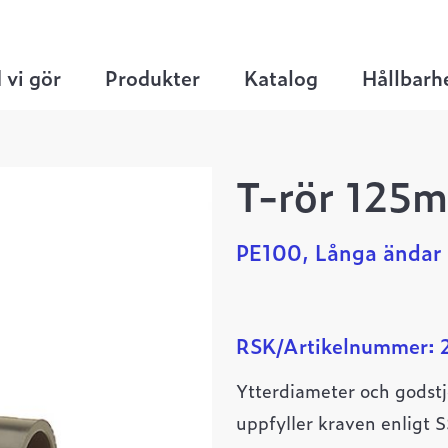
rördelar
>
T-rör
>
T-rör 125mm,SDR11
 vi gör
Produkter
Katalog
Hållbarh
T-rör 125
PE100, Långa ändar
RSK/Artikelnummer: 
Ytterdiameter och godstj
uppfyller kraven enligt