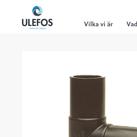
Ulefos
>
Hem
>
VA
>
Formsprutade PE-
Vilka vi är
Vad