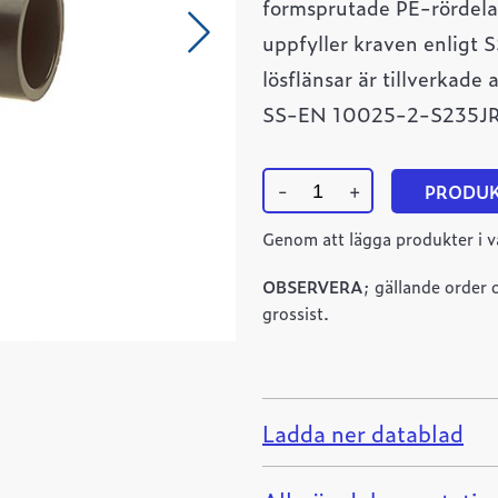
formsprutade PE-rördela
uppfyller kraven enligt
lösflänsar är tillverkade
SS-EN 10025-2-S235JR. 
-
+
PRODU
T-
rör
Genom att lägga produkter i v
125mm,SDR11
mängd
OBSERVERA
; gällande order o
grossist.
Ladda ner datablad