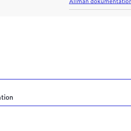
Allmän dokumentatio
tion
n