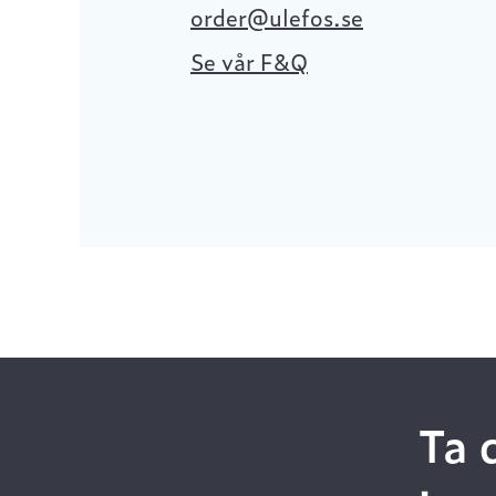
order@ulefos.se
Se vår F&Q
Ta 