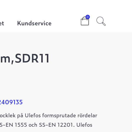
0
et
Kundservice
mm,SDR11
2409135
ocklek på Ulefos formsprutade rördelar
 SS-EN 1555 och SS-EN 12201. Ulefos