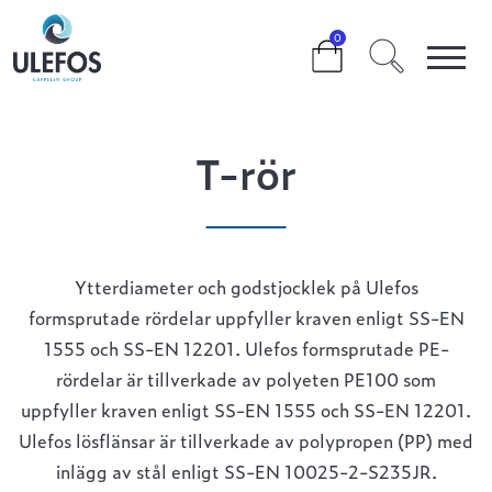
>
>
>
>
T-RÖR
0
T-rör
Ytterdiameter och godstjocklek på Ulefos
formsprutade rördelar uppfyller kraven enligt SS-EN
1555 och SS-EN 12201. Ulefos formsprutade PE-
rördelar är tillverkade av polyeten PE100 som
uppfyller kraven enligt SS-EN 1555 och SS-EN 12201.
Ulefos lösflänsar är tillverkade av polypropen (PP) med
inlägg av stål enligt SS-EN 10025-2-S235JR.