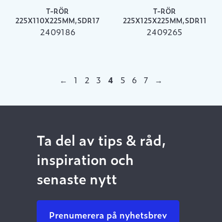
T-RÖR
T-RÖR
225X110X225MM,SDR17
225X125X225MM,SDR11
2409186
2409265
←
1
2
3
4
5
6
7
→
Ta del av tips & råd,
inspiration och
senaste nytt
Prenumerera på nyhetsbrev