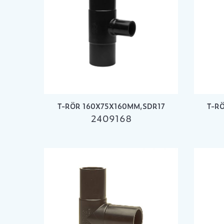
T-RÖR 160X75X160MM,SDR17
T-R
2409168