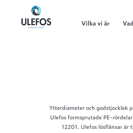
Ulefos
>
Hem
>
VA
>
Formsprutade PE-
Vilka vi är
Vad
Ytterdiameter och godstjocklek 
Ulefos formsprutade PE-rördelar
12201. Ulefos lösflänsar är