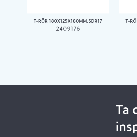
T-RÖR 180X125X180MM,SDR17
T-RÖ
2409176
Ta 
ins