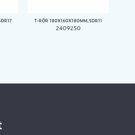
SDR17
T-RÖR 180X160X180MM,SDR11
2409250
t