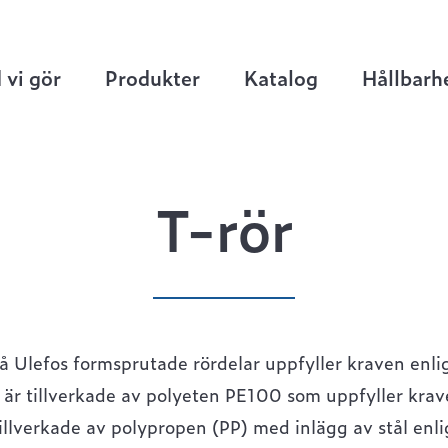
rördelar
>
T-rör
 vi gör
Produkter
Katalog
Hållbarh
T-rör
på Ulefos formsprutade rördelar uppfyller kraven en
 är tillverkade av polyeten PE100 som uppfyller kr
 tillverkade av polypropen (PP) med inlägg av stål 