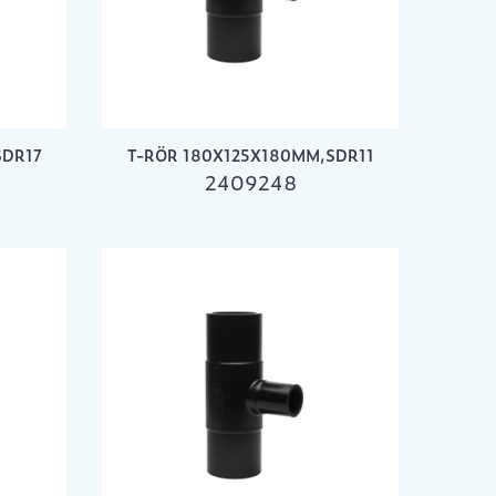
SDR17
T-RÖR 180X125X180MM,SDR11
2409248