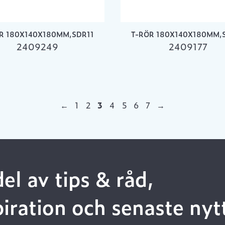
R 180X140X180MM,SDR11
T-RÖR 180X140X180MM,
2409249
2409177
←
1
2
3
4
5
6
7
→
del av tips & råd,
piration och senaste nyt